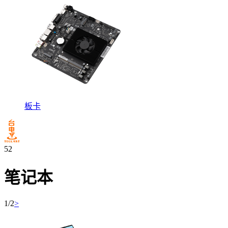
板卡
52
笔记本
1/2
>