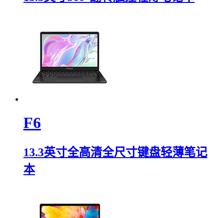
F6
13.3英寸全高清全尺寸键盘轻薄笔记
本