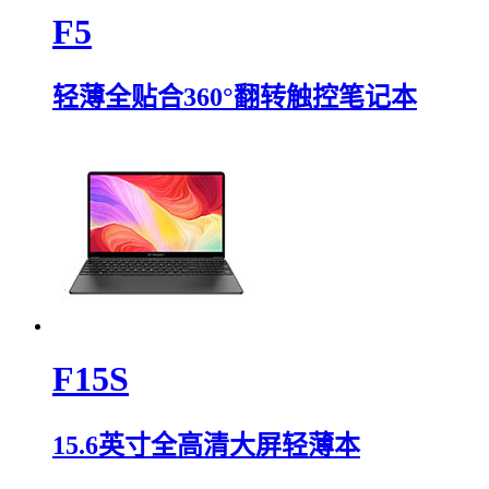
F5
轻薄全贴合360°翻转触控笔记本
F15S
15.6英寸全高清大屏轻薄本