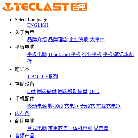
Select Language
ENGLISH
关于台电
品牌介绍
品牌理念
企业资质
大事件
平板电脑
平板电脑
Tbook 2in1平板
行业平板
平板/笔记本配
件
笔记本
T.BOLT
F系列
存储设备
U盘
固态硬盘
固态移动硬盘
TF卡
手机配件
移动电源
数据线
充电器
无线充
车载充电器
内存条
商用电脑
台式电脑
家用商务一体机电脑
显示器
音频产品