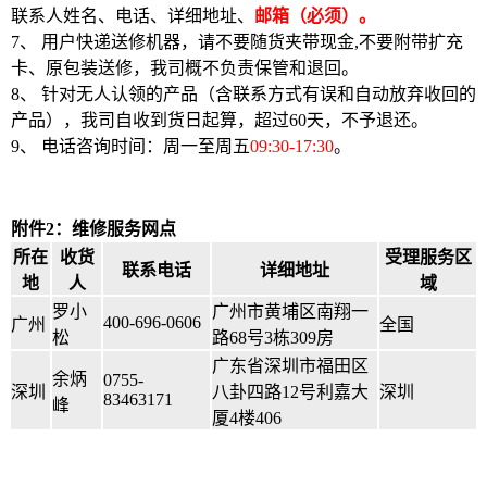
联系人姓名、电话、详细地址、
邮箱（必须）。
7、 用户快递送修机器，请不要随货夹带现金,不要附带扩充
卡、原包装送修，我司概不负责保管和退回。
8、 针对无人认领的产品（含联系方式有误和自动放弃收回的
产品），我司自收到货日起算，超过60天，不予退还。
9、 电话咨询时间：周一至周五
09:30-17:30
。
附件2：维修服务网点
所在
收货
受理服务区
联系电话
详细地址
地
人
域
罗小
广州市黄埔区南翔一
400-696-0606
广州
全国
松
路68号3栋309房
广东省深圳市福田区
余炳
0755-
深圳
八卦四路12号利嘉大
深圳
83463171
峰
厦4楼406