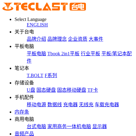
Select Language
ENGLISH
关于台电
品牌介绍
品牌理念
企业资质
大事件
平板电脑
平板电脑
Tbook 2in1平板
行业平板
平板/笔记本配
件
笔记本
T.BOLT
F系列
存储设备
U盘
固态硬盘
固态移动硬盘
TF卡
手机配件
移动电源
数据线
充电器
无线充
车载充电器
内存条
商用电脑
台式电脑
家用商务一体机电脑
显示器
音频产品