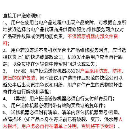
直接用户送修须知：
1、 用户在使用台电产品过程中出现产品故障，可根据自身所
地就近选择台电产品代理商提供保修服务,维修服务网点仅对
产品硬件故障或使用功能负责，
不保留原机器内部文件资
料；
2、 用户若须寄送不良机器至台电产品维修服务网点，应当选
择送货上门的快递或邮政公司，机器发出后用户应当自行跟
踪，以免货物在运输途中停留时间过长或丢失；
3、 （异地）用户投递送修机器必须对
产品采用防震、防摔、
防压的保护包装，
同时建议用户选择作业规范的快递公司以
避免事后出现货损争议和纠纷，用户寄件产生的货物损坏由
寄件方自行解决和承担；
4、 （异地）用户投递送修机器必须自行支付邮寄费用；
5、 用户送修机器必须附带有效购买凭证的复印件；
6、 送修机器必须附有清单，清单内容包括机器型号/容量、
故障描述（如产品本身在寄送前已有破裂、变形、浸水等
人
为损坏，用户务必自行在清单上注明，否则将不予受理
）、