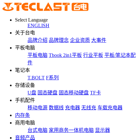
Select Language
ENGLISH
关于台电
品牌介绍
品牌理念
企业资质
大事件
平板电脑
平板电脑
Tbook 2in1平板
行业平板
平板/笔记本配
件
笔记本
T.BOLT
F系列
存储设备
U盘
固态硬盘
固态移动硬盘
TF卡
手机配件
移动电源
数据线
充电器
无线充
车载充电器
内存条
商用电脑
台式电脑
家用商务一体机电脑
显示器
音频产品