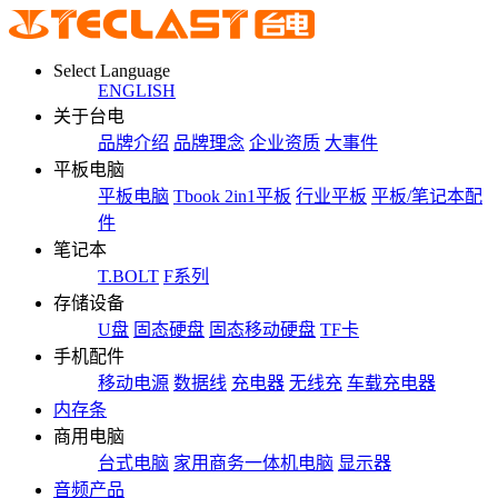
Select Language
ENGLISH
关于台电
品牌介绍
品牌理念
企业资质
大事件
平板电脑
平板电脑
Tbook 2in1平板
行业平板
平板/笔记本配
件
笔记本
T.BOLT
F系列
存储设备
U盘
固态硬盘
固态移动硬盘
TF卡
手机配件
移动电源
数据线
充电器
无线充
车载充电器
内存条
商用电脑
台式电脑
家用商务一体机电脑
显示器
音频产品