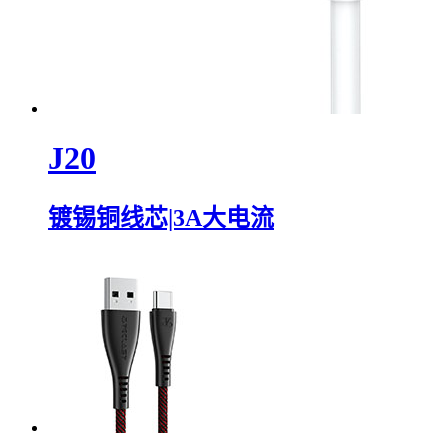
J20
镀锡铜线芯|3A大电流