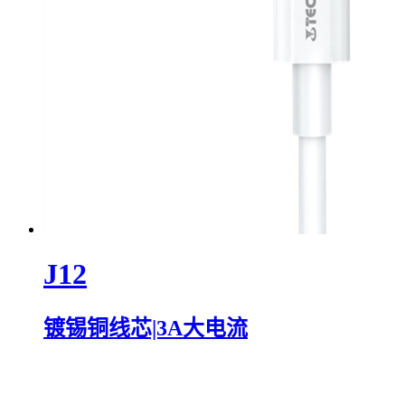
J12
镀锡铜线芯|3A大电流