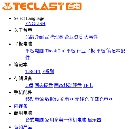
Select Language
ENGLISH
关于台电
品牌介绍
品牌理念
企业资质
大事件
平板电脑
平板电脑
Tbook 2in1平板
行业平板
平板/笔记本配
件
笔记本
T.BOLT
F系列
存储设备
U盘
固态硬盘
固态移动硬盘
TF卡
手机配件
移动电源
数据线
充电器
无线充
车载充电器
内存条
商用电脑
台式电脑
家用商务一体机电脑
显示器
音频产品