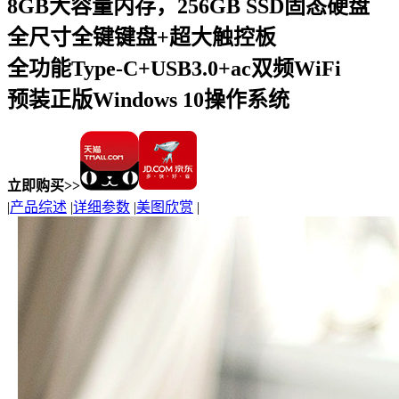
8GB大容量内存，256GB SSD固态硬盘
全尺寸全键键盘+超大触控板
全功能Type-C+USB3.0+ac双频WiFi
预装正版Windows 10操作系统
立即购买>>
|
产品综述
|
详细参数
|
美图欣赏
|