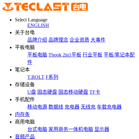
Select Language
ENGLISH
关于台电
品牌介绍
品牌理念
企业资质
大事件
平板电脑
平板电脑
Tbook 2in1平板
行业平板
平板/笔记本配
件
笔记本
T.BOLT
F系列
存储设备
U盘
固态硬盘
固态移动硬盘
TF卡
手机配件
移动电源
数据线
充电器
无线充
车载充电器
内存条
商用电脑
台式电脑
家用商务一体机电脑
显示器
音频产品