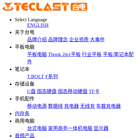
Select Language
ENGLISH
关于台电
品牌介绍
品牌理念
企业资质
大事件
平板电脑
平板电脑
Tbook 2in1平板
行业平板
平板/笔记本配
件
笔记本
T.BOLT
F系列
存储设备
U盘
固态硬盘
固态移动硬盘
TF卡
手机配件
移动电源
数据线
充电器
无线充
车载充电器
内存条
商用电脑
台式电脑
家用商务一体机电脑
显示器
音频产品