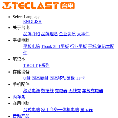
Select Language
ENGLISH
关于台电
品牌介绍
品牌理念
企业资质
大事件
平板电脑
平板电脑
Tbook 2in1平板
行业平板
平板/笔记本配
件
笔记本
T.BOLT
F系列
存储设备
U盘
固态硬盘
固态移动硬盘
TF卡
手机配件
移动电源
数据线
充电器
无线充
车载充电器
内存条
商用电脑
台式电脑
家用商务一体机电脑
显示器
音频产品