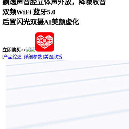
飘逸声音腔立体声外放，降噪收音
双频WiFi 蓝牙5.0
后置闪光双摄AI美颜虚化
立即购买>>
|
产品综述
|
详细参数
|
美图欣赏
|