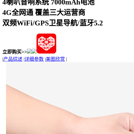
4喇叭音响系统 7000mAh电池
4G全网通 覆盖三大运营商
双频WiFi/GPS卫星导航/蓝牙5.2
立即购买>>
|
产品综述
|
详细参数
|
美图欣赏
|