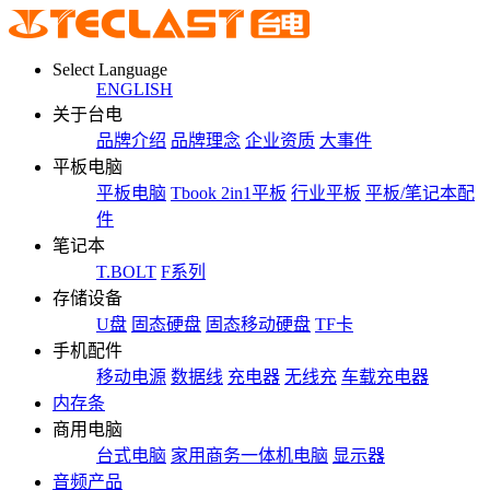
Select Language
ENGLISH
关于台电
品牌介绍
品牌理念
企业资质
大事件
平板电脑
平板电脑
Tbook 2in1平板
行业平板
平板/笔记本配
件
笔记本
T.BOLT
F系列
存储设备
U盘
固态硬盘
固态移动硬盘
TF卡
手机配件
移动电源
数据线
充电器
无线充
车载充电器
内存条
商用电脑
台式电脑
家用商务一体机电脑
显示器
音频产品